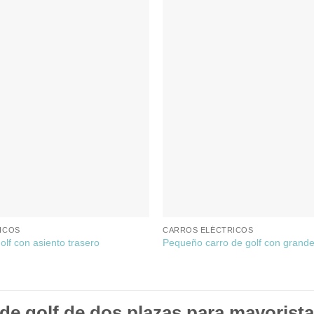
ICOS
CARROS ELÉCTRICOS
golf con asiento trasero
Pequeño carro de golf con grande
de golf de dos plazas para mayorist