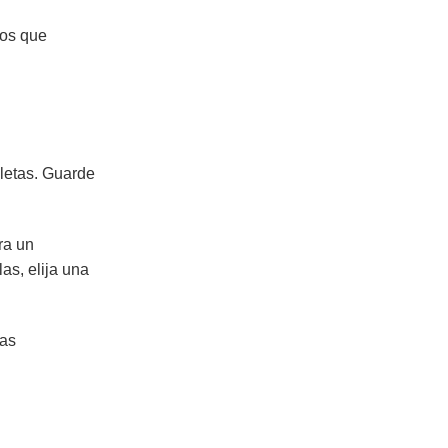
dos que
pletas. Guarde
ra un
as, elija una
cas