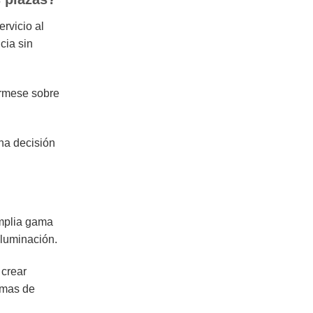
ervicio al
cia sin
fórmese sobre
na decisión
amplia gama
iluminación.
 crear
emas de