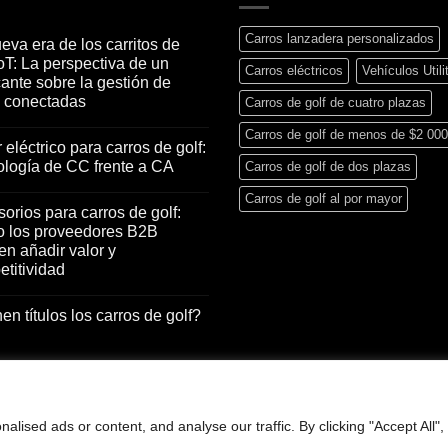
Carros lanzadera personalizados
eva era de los carritos de
IoT: La perspectiva de un
Carros eléctricos
Vehículos Utili
cante sobre la gestión de
s conectadas
Carros de golf de cuatro plazas
Carros de golf de menos de $2 000
 eléctrico para carros de golf:
logía de CC frente a CA
Carros de golf de dos plazas
Carros de golf al por mayor
orios para carros de golf:
 los proveedores B2B
n añadir valor y
titividad
en títulos los carros de golf?
ised ads or content, and analyse our traffic. By clicking "Accept All",