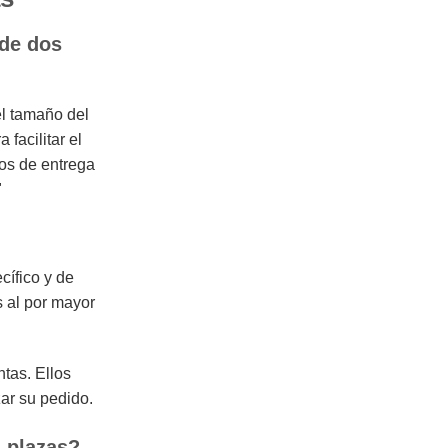
 de dos
el tamaño del
facilitar el
zos de entrega
"
ífico y de
 al por mayor
tas. Ellos
ar su pedido.
s plazas?