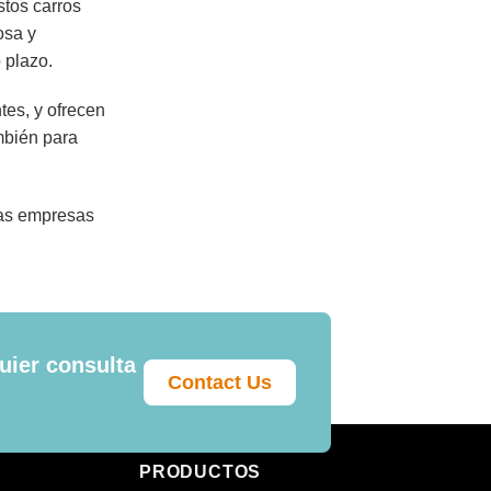
stos carros
osa y
 plazo.
tes, y ofrecen
mbién para
 las empresas
uier consulta
Contact Us
PRODUCTOS