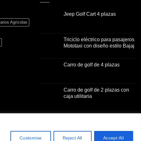
Jeep Golf Cart 4 plazas
El
El
tarios Agrícolas
precio
precio
original
actual
Triciclo eléctrico para pasajeros
era:
es:
Mototaxi con diseño estilo Bajaj
$3,000.00.
$2,000.00.
El
El
precio
precio
Carro de golf de 4 plazas
original
actual
El
El
era:
es:
precio
precio
$2,001.00.
$1,500.00.
original
actual
Carro de golf de 2 plazas con
era:
es:
caja utilitaria
$3,000.00.
$2,000.00.
El
El
precio
precio
original
actual
era:
es:
$3,000.00.
$2,000.00.
Customise
Reject All
Accept All