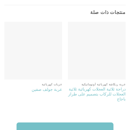
منتجات ذات صلة
عربة ريكاشة كهربائية أوتوماتيكية
عربات كهربائية
دراجة ثلاثية العجلات كهربائية ثلاثية
عربة جولف صفين
العجلات للركاب بتصميم على طراز
باجاج