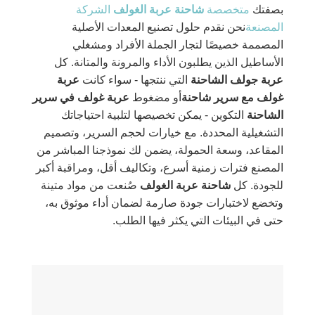
بصفتك
متخصصة
شاحنة عربة الغولف
الشركة
المصنعة
نحن نقدم حلول تصنيع المعدات الأصلية
المصممة خصيصًا لتجار الجملة الأفراد ومشغلي
الأساطيل الذين يطلبون الأداء والمرونة والمتانة. كل
عربة جولف الشاحنة
التي ننتجها - سواء كانت
عربة
غولف مع سرير شاحنة
أو مضغوط
عربة غولف في سرير
الشاحنة
التكوين - يمكن تخصيصها لتلبية احتياجاتك
التشغيلية المحددة. مع خيارات لحجم السرير، وتصميم
المقاعد، وسعة الحمولة، يضمن لك نموذجنا المباشر من
المصنع فترات زمنية أسرع، وتكاليف أقل، ومراقبة أكبر
للجودة. كل
شاحنة عربة الغولف
صُنعت من مواد متينة
وتخضع لاختبارات جودة صارمة لضمان أداء موثوق به،
حتى في البيئات التي يكثر فيها الطلب.