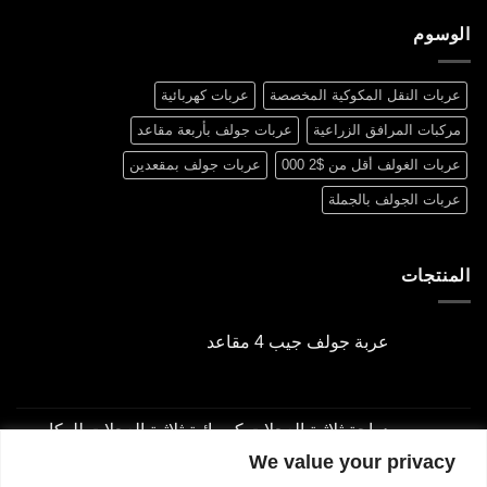
الوسوم
عربات النقل المكوكية المخصصة
عربات كهربائية
مركبات المرافق الزراعية
عربات جولف بأربعة مقاعد
عربات الغولف أقل من $2 000
عربات جولف بمقعدين
عربات الجولف بالجملة
المنتجات
عربة جولف جيب 4 مقاعد
السعر
السعر
الحالي
الأصلي
هو:
هو:
دراجة ثلاثية العجلات كهربائية ثلاثية العجلات للركاب
$3,000.00.
$2,000.00.
بتصميم على طراز باجاج
We value your privacy
السعر
السعر