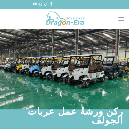
خطي
لمحتوى
ركن ورشة عمل عربات
الجولف