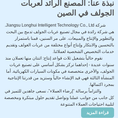
نبذة عنا: المصنع الرائد لعربات
الجولف في الصين
شركة Jiangsu Longhui Intelligent Technology Co., Ltd.
هي شركة رائدة في مجال تصنيع عربات الجولف تدمج بين البحث
والتطوير والإنتاج والمبيعات. على مر السنين، قمنا باستمرار
بالتحسين والابتكار وإنتاج أنواع مختلفة من عربات الغولف وتقديم
خدمات التخصيص الشخصية لعملائنا.
نقوم حالياً بتشغيل ثلاث قواعد إنتاج: اثنتان منها تعملان منذ
سنوات عديدة - إحداهما تركز بشكل أساسي على تصنيع عربات
الجولف، والأخرى متخصصة في مكونات السيارات الكهربائية. أما
المنشأة الثالثة فهي قيد الإنشاء حالياً وستزيد من قدرتنا الإنتاجية
بمجرد اكتمالها.
والتزاماً برسالة "إرضاء العملاء"، نسعى جاهدين للتميز في
كل جانب من جوانب عملنا ونواصل تقديم حلول مبتكرة ومخصصة
لتلبية احتياجات العملاء المتنوعة
قراءة المزيد