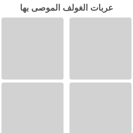
عربات الغولف الموصى بها
عربة جولف صفين
2 عربة غولف بمقعدين
أفضل عربة غولف بأربعة