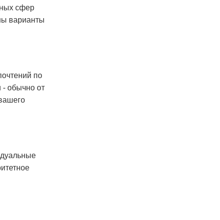
чных сфер
жны варианты
почтений по
 - обычно от
 вашего
идуальные
ритетное