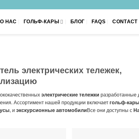
О НАС
ГОЛЬФ-КАРЫ
БЛОГ
FAQS
CONTACT
ель электрических тележек,
ализацию
сококачественных
электрические тележки
разработанные 
нения. Ассортимент нашей продукции включает
гольф-кар
бусы
, и
экскурсионные автомобили
Все они доступны с
Н