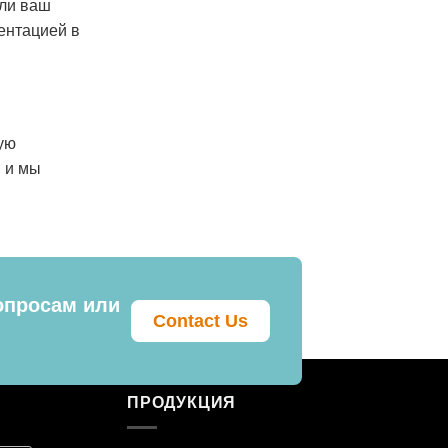
сли ваш
ентацией в
ую
, и мы
опросам или
Contact Us
ПРОДУКЦИЯ