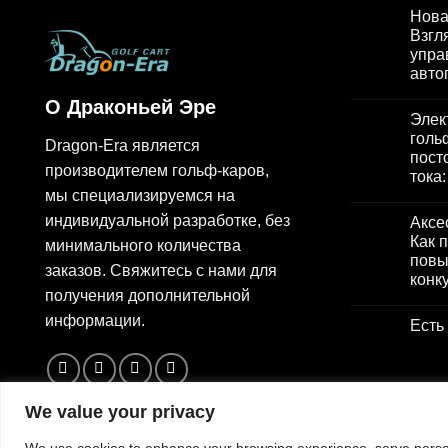
Нова
Взгл
упра
авто
О Драконьей Эре
Элек
голь
Dragon-Era является
пост
производителем гольф-каров,
тока
мы специализируемся на
индивидуальной разработке, без
Аксе
Как 
минимального количества
повы
заказов. Свяжитесь с нами для
конк
получения дополнительной
информации.
Есть
We value your privacy
We use cookies to enhance your browsing experience, serve personal