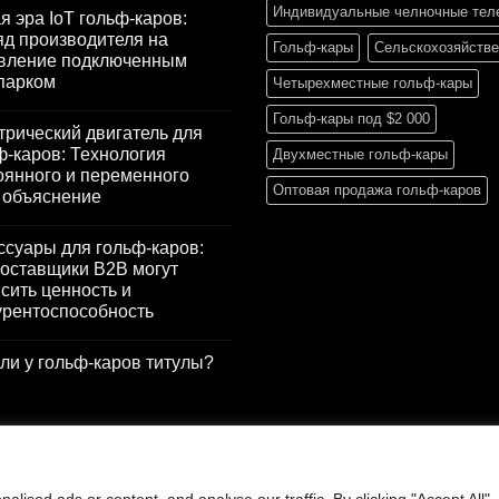
Индивидуальные челночные тел
я эра IoT гольф-каров:
яд производителя на
Гольф-кары
Сельскохозяйств
вление подключенным
парком
Четырехместные гольф-кары
Гольф-кары под $2 000
трический двигатель для
ф-каров: Технология
Двухместные гольф-кары
оянного и переменного
Оптовая продажа гольф-каров
: объяснение
ссуары для гольф-каров:
поставщики B2B могут
сить ценность и
урентоспособность
 ли у гольф-каров титулы?
ised ads or content, and analyse our traffic. By clicking "Accept All",