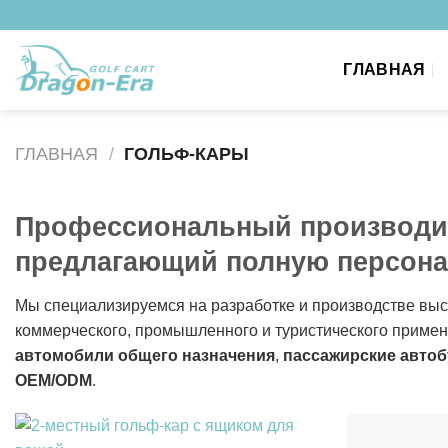
Перейти
к
содержанию
ГЛАВНАЯ
ГЛАВНАЯ
/
ГОЛЬФ-КАРЫ
Профессиональный производит
предлагающий полную персон
Мы специализируемся на разработке и производстве вы
коммерческого, промышленного и туристического приме
автомобили общего назначения
,
пассажирские авто
OEM/ODM
.