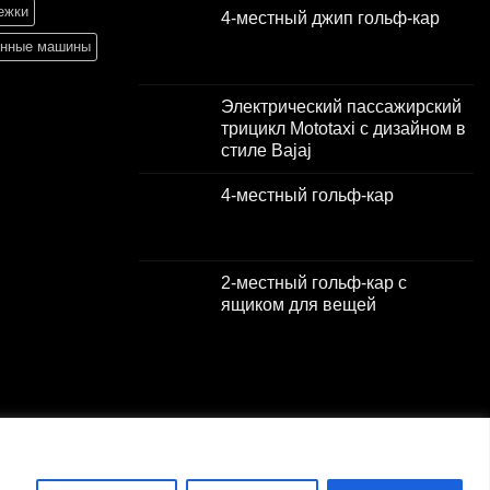
ежки
4-местный джип гольф-кар
Первоначальная
Текущая
енные машины
цена
цена:
составляла
$2,000.00.
Электрический пассажирский
$3,000.00.
трицикл Mototaxi с дизайном в
стиле Bajaj
Первоначальная
Текущая
4-местный гольф-кар
цена
цена:
Первоначальная
Текущая
составляла
$1,500.00.
цена
цена:
$2,001.00.
составляла
$2,000.00.
2-местный гольф-кар с
$3,000.00.
ящиком для вещей
Первоначальная
Текущая
цена
цена:
составляла
$2,000.00.
$3,000.00.