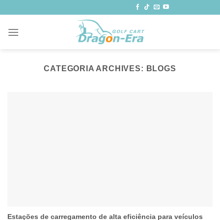
Saltar
para
o
conteúdo
CATEGORIA ARCHIVES:
BLOGS
Estações de carregamento de alta eficiência para veículos